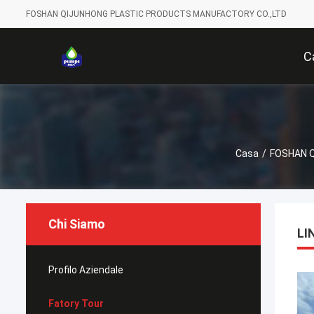
FOSHAN QIJUNHONG PLASTIC PRODUCTS MANUFACTORY CO.,LTD
C
Casa
/
FOSHAN Q
Chi Siamo
LI
Profilo Aziendale
Fatory Tour