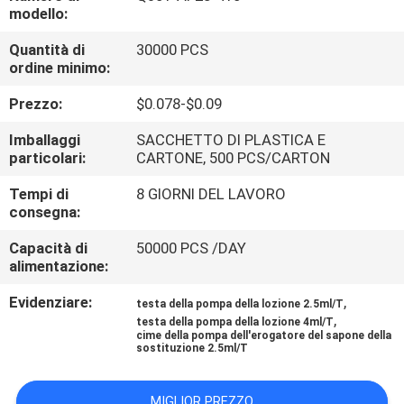
ALLA
modello:
FABBRICA
Quantità di
30000 PCS
ordine minimo:
CONTROLLO
Prezzo:
$0.078-$0.09
DELLA
Imballaggi
SACCHETTO DI PLASTICA E
QUALITÀ
particolari:
CARTONE, 500 PCS/CARTON
Tempi di
8 GIORNI DEL LAVORO
consegna:
CONTATTACI
Capacità di
50000 PCS /DAY
alimentazione:
NOTIZIE
Evidenziare:
,
testa della pompa della lozione 2.5ml/T
,
testa della pompa della lozione 4ml/T
CHIEDI UN
cime della pompa dell'erogatore del sapone della
sostituzione 2.5ml/T
PREVENTIVO
MIGLIOR PREZZO