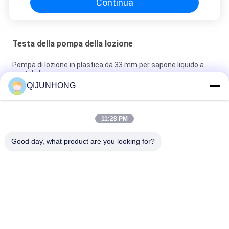
Continua
Testa della pompa della lozione
Pompa di lozione in plastica da 33 mm per sapone liquido a
costole lisce
QIJUNHONG
Pompe per lozioni in plastica di colore giallo 33/410 Pompa per
la distribuzione di sapone a mano liquido
11:28 PM
Pompa della lozione con 33/410 di pompa cosmetica dello
spruzzo del sapone dello sciampo della chiusura
Good day, what product are you looking for?
Categorie popolari
Tutti
Pompa Cosmetica 
Pompe Di Plastica 
Della Lozione
Della Lozione
Pompa 
Testa Della Pompa 