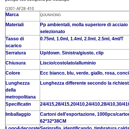
Q301-AF28-410
Marca
QIJUNHONG
Materiali
Pp ambientali, molla superiore di acciaio 
selezionato
Tasso di
0.75ml, 1.0ml, 1.4ml, 2.0ml, 2.5ml, 4ml/T
scarico
Serratura
Up/down. Sinistra/giusto, clip
Chiusura
Liscio/costolato/alluminio
Colore
Ecc bianco, blu, verde, giallo, rosa, conci
Lunghezza
Lunghezza differente secondo la richies
della
metropolitana
Specificatin
24/415,28/415,20/410,24/410,28/410,30/41
Imballaggio
Cartoni dell'esportazione, 1000pcs/carto
62*32*38CM
Logo&decorate
Serigrafia, identificando, timbratura cald