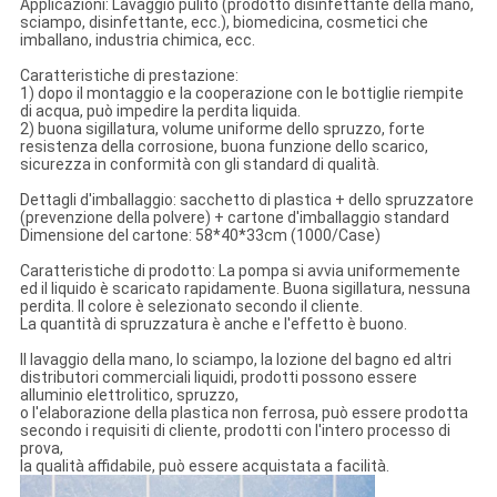
Applicazioni: Lavaggio pulito (prodotto disinfettante della mano,
sciampo, disinfettante, ecc.), biomedicina, cosmetici che
imballano, industria chimica, ecc.
Caratteristiche di prestazione:
1) dopo il montaggio e la cooperazione con le bottiglie riempite
di acqua, può impedire la perdita liquida.
2) buona sigillatura, volume uniforme dello spruzzo, forte
resistenza della corrosione, buona funzione dello scarico,
sicurezza in conformità con gli standard di qualità.
Dettagli d'imballaggio: sacchetto di plastica + dello spruzzatore
(prevenzione della polvere) + cartone d'imballaggio standard
Dimensione del cartone: 58*40*33cm (1000/Case)
Caratteristiche di prodotto: La pompa si avvia uniformemente
ed il liquido è scaricato rapidamente. Buona sigillatura, nessuna
perdita. Il colore è selezionato secondo il cliente.
La quantità di spruzzatura è anche e l'effetto è buono.
Il lavaggio della mano, lo sciampo, la lozione del bagno ed altri
distributori commerciali liquidi, prodotti possono essere
alluminio elettrolitico, spruzzo,
o l'elaborazione della plastica non ferrosa, può essere prodotta
secondo i requisiti di cliente, prodotti con l'intero processo di
prova,
la qualità affidabile, può essere acquistata a facilità.