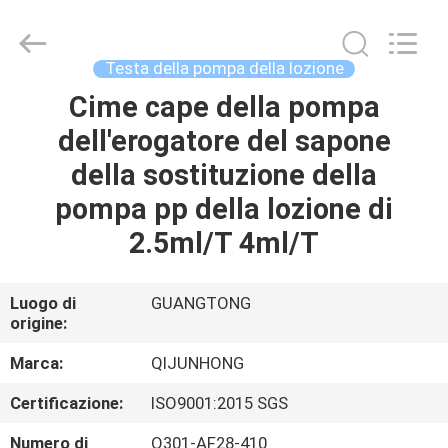
FOSHAN
QIJUNHONG
PLASTIC
PRODUCTS
MANUFACTORY
Testa della pompa della lozione
CO.,LTD.
All
Cime cape della pompa
CASA.
Rights
Reserved.
dell'erogatore del sapone
PRODOTTI
della sostituzione della
pompa pp della lozione di
SPETTACOLO
2.5ml/T 4ml/T
VR
Luogo di
GUANGTONG
origine:
DI
NOI
Marca:
QIJUNHONG
Certificazione:
ISO9001:2015 SGS
VISITA
Numero di
Q301-AF28-410