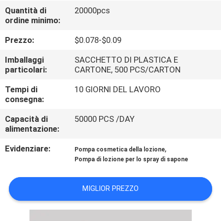
ALLA
Quantità di
20000pcs
ordine minimo:
FABBRICA
Prezzo:
$0.078-$0.09
CONTROLLO
Imballaggi
SACCHETTO DI PLASTICA E
DELLA
particolari:
CARTONE, 500 PCS/CARTON
QUALITÀ
Tempi di
10 GIORNI DEL LAVORO
consegna:
CONTATTACI
Capacità di
50000 PCS /DAY
alimentazione:
Evidenziare:
,
NOTIZIE
Pompa cosmetica della lozione
Pompa di lozione per lo spray di sapone
CHIEDI UN
MIGLIOR PREZZO
PREVENTIVO