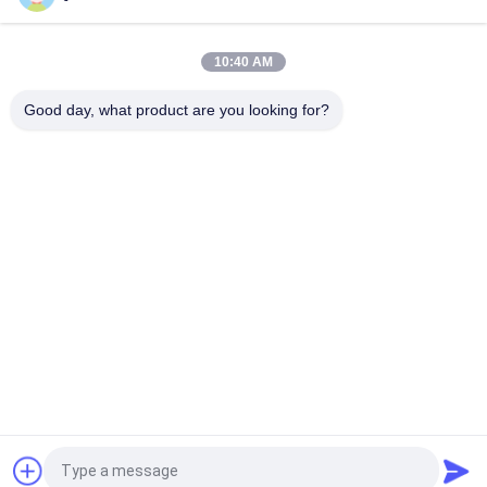
Pompe per lozioni in plastica di colore giallo 33/410 Pompa per
la distribuzione di sapone a mano liquido
10:40 AM
Pompa della lozione con 33/410 di pompa cosmetica dello
spruzzo del sapone dello sciampo della chiusura
Good day, what product are you looking for?
Categorie popolari
Tutti
Pompa Cosmetica 
Pompe Di Plastica 
Della Lozione
Della Lozione
Pompa 
Testa Della Pompa 
Dell'erogatore Della 
Della Lozione
Lozione
Pompa Della 
Pompa Della 
Lozione Dello 
Lozione Dell'oro
Sciampo
Pompa Della 
Pompa 
Schiuma Plastica
Dell'erogatore Del 
Sapone Liquido
Richiedi un preventivo