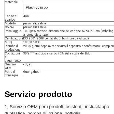
Materiale
Plastico in pp
Tasso di
4CC
scarico
Modello
personalizzabile
Colore
personalizzabile
Imballaggio
1000pcs/cartone, dimensione del cartone: 57*33*39cm (imballaggio
a lunga distanza)
Certificazioni
ISO 9001:2008 certificato di fornitore da Alibaba
MOQ
10000 pezzi
Piombo di
20-25 giorni dopo aver ricevuto il deposito e confermato i campion
produzione
Condizioni
30% TT anticipo e saldo 70% sulla copia del B/L.
di
pagamento
Servizio
- Sì, sì.
OEM
Porto di
Guangzhou
consegna
Servizio prodotto
1, Servizio OEM per i prodotti esistenti, inclusi
tappo
di plastica, pompa di lozione, bottiglia
,