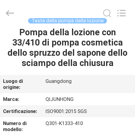
FOSHAN
QIJUNHONG
PLASTIC
PRODUCTS
MANUFACTORY
Testa della pompa della lozione
CO.,LTD.
All
Pompa della lozione con
CASA.
Rights
Reserved.
33/410 di pompa cosmetica
PRODOTTI
dello spruzzo del sapone dello
sciampo della chiusura
SPETTACOLO
VR
Luogo di
Guangdong
origine:
DI
Marca:
QIJUNHONG
NOI
Certificazione:
ISO9001:2015 SGS
Numero di
Q301-K1333-410
VISITA
modello: