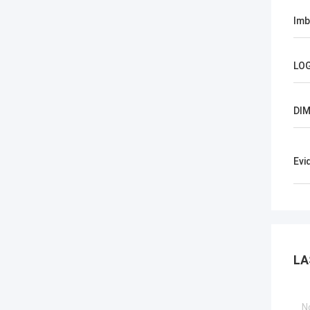
Imb
LO
DI
Evi
LA