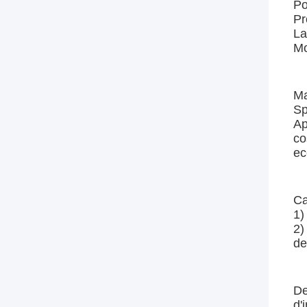
Po
Pr
La
Mo
Ma
Sp
Ap
co
ec
Ca
1)
2)
de
De
d'