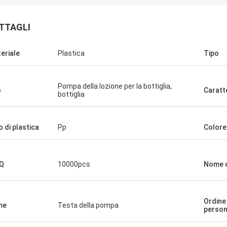
TTAGLI
eriale
Plastica
Tipo
Pompa della lozione per la bottiglia,
o
Caratt
bottiglia
o di plastica
Pp
Colore
Q
10000pcs
Nome d
Ordine
me
Testa della pompa
person