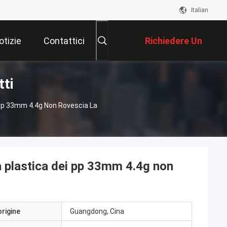
Italian
otizie
Contattici
Richiedere Un
ti
Preventivo
 Pp 33mm 4.4g Non Rovescia La
a plastica dei pp 33mm 4.4g non
origine
Guangdong, Cina