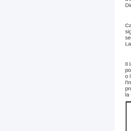
Di
Ca
si
se
La
Il
po
o 
l'
pr
la