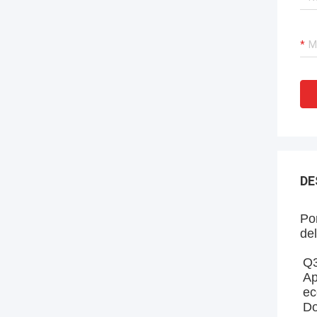
DE
Pom
del
Q3
Ap
ec
Do