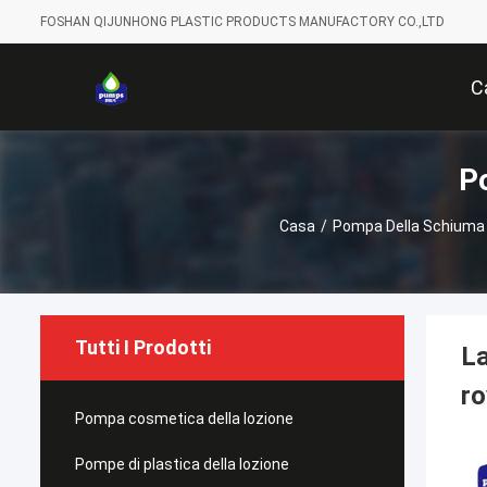
FOSHAN QIJUNHONG PLASTIC PRODUCTS MANUFACTORY CO.,LTD
C
P
Casa
/
Pompa Della Schiuma 
Tutti I Prodotti
La
ro
Pompa cosmetica della lozione
Pompe di plastica della lozione