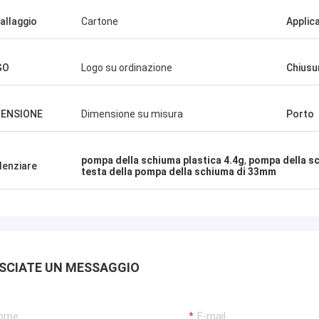
allaggio
Cartone
Applic
GO
Logo su ordinazione
Chiusu
MENSIONE
Dimensione su misura
Porto
pompa della schiuma plastica 4.4g
,
pompa della s
denziare
testa della pompa della schiuma di 33mm
SCIATE UN MESSAGGIO