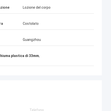
azione
Lozione del corpo
ra
Costolato
Guangzhou
chiuma plastica di 33mm
,