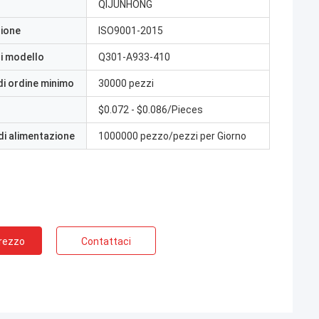
QIJUNHONG
zione
ISO9001-2015
i modello
Q301-A933-410
di ordine minimo
30000 pezzi
$0.072 - $0.086/Pieces
di alimentazione
1000000 pezzo/pezzi per Giorno
Prezzo
Contattaci