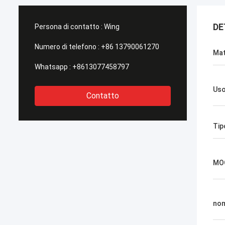
DE
Persona di contatto :
Wing
Numero di telefono :
+86 13790061270
Mat
Whatsapp :
+8613077458797
Us
Contatto
Tip
MO
no