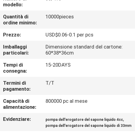
ALLA
modello:
FABBRICA
Quantità di
10000pieces
ordine minimo:
CONTROLLO
Prezzo:
USD$0.06-0.1 per pcs
DELLA
Imballaggi
Dimensione standard del cartone:
QUALITÀ
particolari:
60*38*36cm
Tempi di
15-20DAYS
consegna:
CONTATTACI
Termini di
T/T
pagamento:
NOTIZIE
Capacità di
800000 pc al mese
alimentazione:
CHIEDI UN
Evidenziare:
,
pompa dell'erogatore del sapone liquido 4cc
PREVENTIVO
pompa dell'erogatore del sapone liquido di 33mm