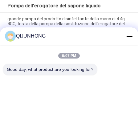
Pompa dell'erogatore del sapone liquido
grande pompa del prodotto disinfettante della mano di 4.4g
4CC, testa della pompa della sostituzione dell'erogatore del
sapone
QIJUNHONG
33/410 Dispenser Bagnodoccia Sapone Liquido Multi Colore
Materiale Plastico
6:07 PM
33/410 Dispensatore di sapone liquido pompa attuatore
rotondo per shampoo o prodotti per la pulizia
Good day, what product are you looking for?
Categorie popolari
Tutti
Pompa Cosmetica 
Pompe Di Plastica 
Della Lozione
Della Lozione
Pompa 
Testa Della Pompa 
Dell'erogatore Della 
Della Lozione
Lozione
Pompa Della 
Pompa Della 