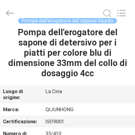
FOSHAN
QIJUNHONG
PLASTIC
PRODUCTS
MANUFACTORY
Pompa dell'erogatore del sapone liquido
CO.,LTD.
All
Pompa dell'erogatore del
CASA.
Rights
Reserved.
sapone di detersivo per i
PRODOTTI
piatti per colore blu di
dimensione 33mm del collo di
SPETTACOLO
dosaggio 4cc
VR
Luogo di
La Cina
origine:
DI
NOI
Marca:
QIJUNHONG
Certificazione:
ISO9001
VISITA
Numero di
33/410