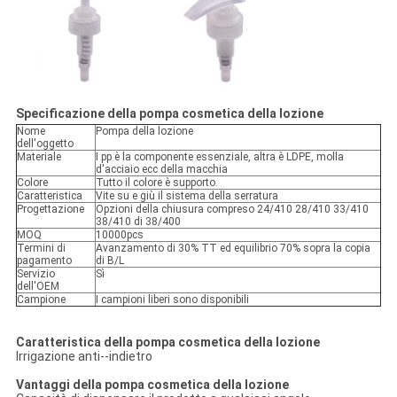
Specificazione della pompa cosmetica della lozione
Nome
Pompa della lozione
dell'oggetto
Materiale
I pp è la componente essenziale, altra è LDPE, molla
d'acciaio ecc della macchia
Colore
Tutto il colore è supporto.
Caratteristica
Vite su e giù il sistema della serratura
Progettazione
Opzioni della chiusura compreso 24/410 28/410 33/410
38/410 di 38/400
MOQ
10000pcs
Termini di
Avanzamento di 30% TT ed equilibrio 70% sopra la copia
pagamento
di B/L
Servizio
Sì
dell'OEM
Campione
I campioni liberi sono disponibili
Caratteristica della pompa cosmetica della lozione
Irrigazione anti--indietro
Vantaggi della pompa cosmetica della lozione