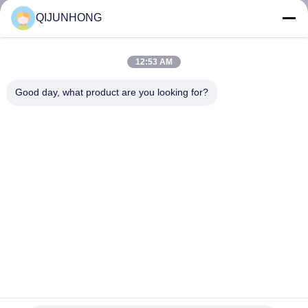
ALLA
QIJUNHONG
FABBRICA
12:53 AM
CONTROLLO
Good day, what product are you looking for?
DELLA
QUALITÀ
CONTATTACI
NOTIZIE
CHIEDI UN
24/410 28/410 di pompa cosmetica doppia di plastica
PREVENTIVO
dell'erogatore del lavaggio del corpo del gel dello sciampo
della pompa della lozione
Pompa cosmetica della lozione
2025-04-04