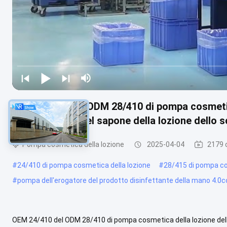
OEM 24/410 del ODM 28/410 di pompa cosmetic
dell'erogatore del sapone della lozione dello 
Pompa cosmetica della lozione
2025-04-04
2179 o
#
24/410 di pompa cosmetica della lozione
#
28/415 di pompa co
#
pompa dell'erogatore del prodotto disinfettante della mano 4.0c
OEM 24/410 del ODM 28/410 di pompa cosmetica della lozione dello