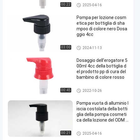
Pompa cosmetica della lozion
00:22
2025-04-16
e
Pompa per lozione cosm
etica per bottiglia di sha
mpoo di colore nero Dosa
ggio 4cc
Pompa cosmetica della lozion
03:00
2024-11-13
e
Dosaggio dell'erogatore 5
00ml 4cc della bottiglia d
el prodotto pp di cura del
bambino di colore rosso
Pompa cosmetica della lozion
00:45
2022-10-26
e
Pompa vuota di alluminio l
iscia costolata della botti
glia della pompa cosmeti
ca della lozione del ODM d
ell'OEM
Pompa cosmetica della lozion
00:21
2025-04-16
e