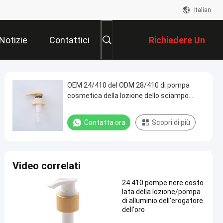
Italian
Notizie
Contattici
Richiedere Un
Preventivo
OEM 24/410 del ODM 28/410 di pompa
cosmetica della lozione dello sciampo
della pompa dell'erogatore del sapone della
lozione dello sciampo
Contatta ora
Scopri di più
Video correlati
24 410 pompe nere costo
lata della lozione/pompa
di alluminio dell'erogatore
dell'oro